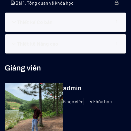
Bài 1: Tông quan về khóa học
Thiết kế Cơ bản
1
Thiết kế Nâng cao
1
Giảng viên
admin
6 học viên
4 khóa học