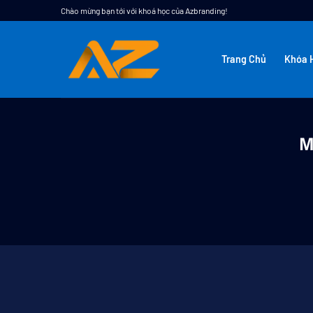
Bỏ
Chào mừng bạn tới với khoá học của Azbranding!
qua
nội
Trang Chủ
Khóa 
dung
M