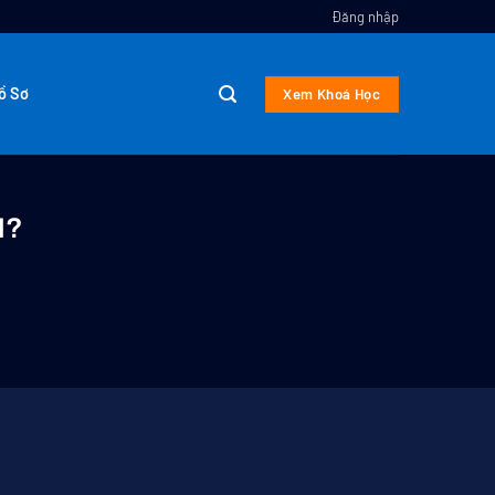
Đăng nhập
ồ Sơ
Xem Khoá Học
N?